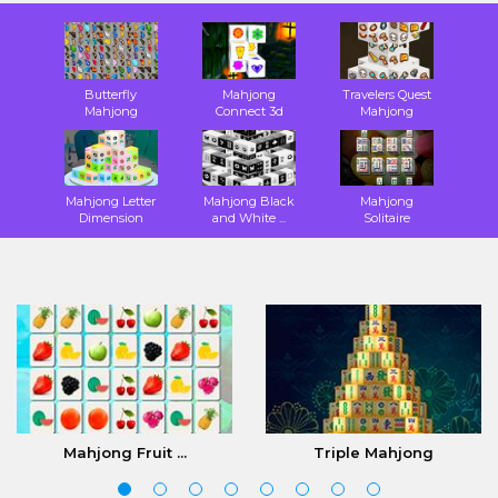
Butterfly
Mahjong
Travelers Quest
Mahjong
Connect 3d
Mahjong
Mahjong Letter
Mahjong Black
Mahjong
Dimension
and White ...
Solitaire
Mahjong Fruit ...
Triple Mahjong