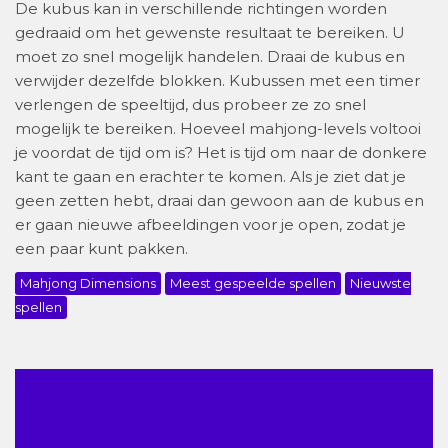
De kubus kan in verschillende richtingen worden
gedraaid om het gewenste resultaat te bereiken. U
moet zo snel mogelijk handelen. Draai de kubus en
verwijder dezelfde blokken. Kubussen met een timer
verlengen de speeltijd, dus probeer ze zo snel
mogelijk te bereiken. Hoeveel mahjong-levels voltooi
je voordat de tijd om is? Het is tijd om naar de donkere
kant te gaan en erachter te komen. Als je ziet dat je
geen zetten hebt, draai dan gewoon aan de kubus en
er gaan nieuwe afbeeldingen voor je open, zodat je
een paar kunt pakken.
Mahjong Dimensions
Meest gespeelde spellen
Nieuwste
spellen