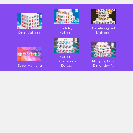
Holiday
Travelers Quest
Xmas Mahjong
Mahjong
Mahjong
Mahjong
Dimensions
Mahjong Dark
Super Mahjong
Delux...
Dimension 1...