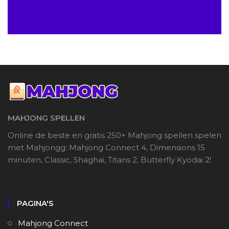
MAHJONG SPELLEN
Online de beste en gratis 250+ Mahjong spellen spelen
met Mahjongg: Mahjong Connect 4, Dimensions 15
minuten, Classic, Shaghai, Titans 2, Butterfly Kyodai 2!
PAGINA'S
Mahjong Connect