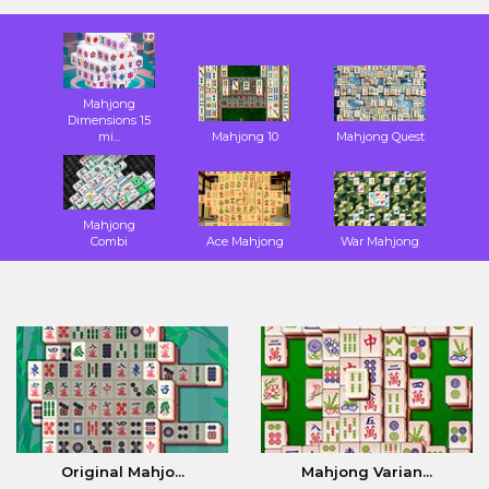
Mahjong
Dimensions 15
mi...
Mahjong 10
Mahjong Quest
Mahjong
Combi
Ace Mahjong
War Mahjong
Original Mahjo...
Mahjong Varian...