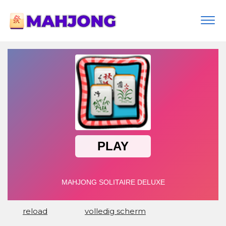
Togg
navi
reload
volledig scherm