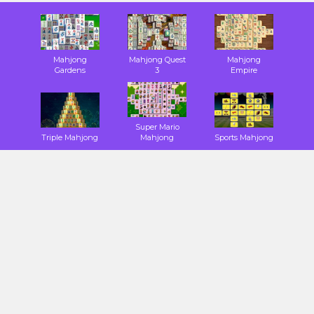
Mahjong
Mahjong Quest
Mahjong
Gardens
3
Empire
Super Mario
Triple Mahjong
Mahjong
Sports Mahjong