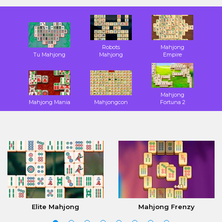
Robots
Mahjong
Tu Mahjong
Mahjong
Empire
Mahjong
Mahjong Mania
Mahjongcon
Fortuna 2
Elite Mahjong
Mahjong Frenzy