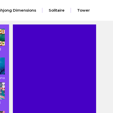
hjong Dimensions
Solitaire
Tower
d
una
d