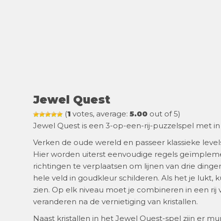
Jewel Quest
(
1
votes, average:
5.00
out of 5)
Jewel Quest is een 3-op-een-rij-puzzelspel met in t
Verken de oude wereld en passeer klassieke leve
Hier worden uiterst eenvoudige regels geïmplemen
richtingen te verplaatsen om lijnen van drie dingen
hele veld in goudkleur schilderen. Als het je lukt
zien. Op elk niveau moet je combineren in een rij v
veranderen na de vernietiging van kristallen.
Naast kristallen in het Jewel Quest-spel zijn er mu