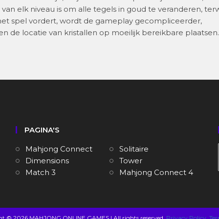
 van elk niveau is om alle tegels in goud te veranderen, terw
 het spel vordert, wordt de gameplay gecompliceerder,
de locatie van kristallen op moeilijk bereikbare plaatsen.
PAGINA'S
Mahjong Connect
Solitaire
Dimensions
Tower
Match 3
Mahjong Connect 4
ht © 2026 MAHJONG ONLINE GAMES | All rights reserved.
Privacy Policy
Ter