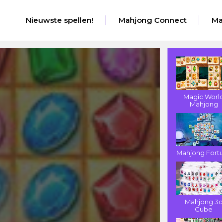
Nieuwste spellen!
Mahjong Connect
Ma
Magic Worl
Mahjong
Mahjong Fort
Mahjong 3
Cube