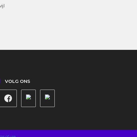
ijl
VOLG ONS
ms of use