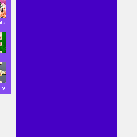
ite
ong