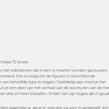
otaal 72 levels.
ls met edelstenen die in een rij moeten worden gevouwen.
teerd. Het is nodig om de figuren in verschillende
 van hetzelfde type te krijgen. Geleidelijk aan moet je het
, kun je een deel van het verhaal van de avonturen van de he
an drie of meer kristallen. Onder hen zijn tegels die in gou
nten waarmee je, als je er ook drie op een rij verzamelt, éé