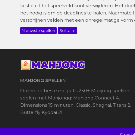
kristal uit het speelveld kunt verwijderen. Het doel
het nodig is om de deadlines te halen. Naarmate
verschijnen velden met een onregelmatige vorm en 
Nieuwste spellen
Solitaire
MAHJONG SPELLEN
Online de beste en gratis 250+ Mahjong spellen
spelen met Mahjongg: Mahjong Connect 4,
Dimensions 15 minuten, Classic, Shaghai, Titans 2,
Butterfly Kyodai 2!
Copyrig