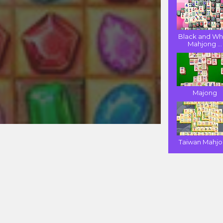
Black and Wh
Mahjong ...
Majong
Taiwan Mahj