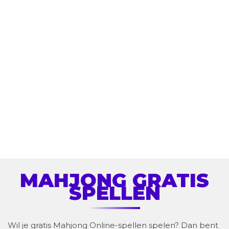
MAHJONG GRATIS
SPELLEN
Wil je gratis Mahjong Online-spellen spelen? Dan bent