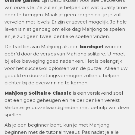
online games
zijn beschikbaar voor alle bezoekers
van onze site. Ze zullen je helpen om wat quality time
door te brengen. Maak je geen zorgen dat je je zult
vervelen met levels. Er zijn er zoveel mogelijk. Je hele
leven is niet genoeg om elke dag Mahjong te spelen
en je zult geen twee identieke spellen vinden.
De tradities van Mahjong als een
bordspel
worden
geërfd door de versies van Mahjong solitaire. U moet
bij elke beweging goed nadenken. Het is belangrijk
voor het succesvol oplossen van de puzzel. Alleen uw
geduld en doorzettingsvermogen zullen u helpen
dichter bij de overwinning te komen.
Mahjong Solitaire Classic
is een verslavend spel
dat een goed geheugen en helder denken vereist.
Verbeter je puzzelvaardigheden met behulp van deze
spellen.
Als je een beginner bent, kun je met Mahjong
beginnen met de tutorialniveaus. Pas nadat je alle