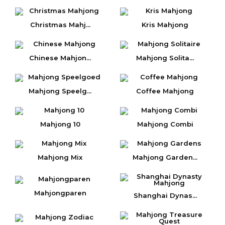
Christmas Mahj...
Kris Mahjong
Chinese Mahjon...
Mahjong Solita...
Mahjong Speelg...
Coffee Mahjong
Mahjong 10
Mahjong Combi
Mahjong Mix
Mahjong Garden...
Mahjongparen
Shanghai Dynas...