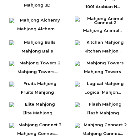
Mahjong 3D
1001 Arabian N...
Mahjong Alchem...
Mahjong Animal...
Mahjong Balls
Kitchen Mahjon...
Mahjong Towers...
Mahjong Towers
Fruits Mahjong
Logical Mahjon...
Elite Mahjong
Flash Mahjong
Mahjong Connec...
Mahjong Connec...