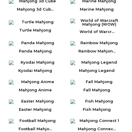
Mahjong 3d Cub...
Marine Mahjong
Turtle Mahjong
World of Warcr...
Panda Mahjong
Rainbow Mahjon...
Kyodai Mahjong
Mahjong Legend
Mahjong Anime
Fall Mahjong
Easter Mahjong
Fish Mahjong
Football Mahjo...
Mahjong Connec...