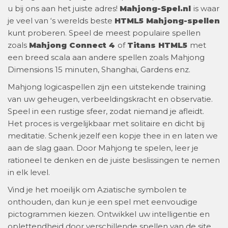
u bij ons aan het juiste adres!
Mahjong-Spel.nl
is waar
je veel van ‘s werelds beste
HTML5 Mahjong-spellen
kunt proberen. Speel de meest populaire spellen
zoals
Mahjong Connect 4
of
Titans HTML5
met
een breed scala aan andere spellen zoals Mahjong
Dimensions 15 minuten, Shanghai, Gardens enz.
Mahjong logicaspellen zijn een uitstekende training
van uw geheugen, verbeeldingskracht en observatie.
Speel in een rustige sfeer, zodat niemand je afleidt.
Het proces is vergelijkbaar met solitaire en dicht bij
meditatie. Schenk jezelf een kopje thee in en laten we
aan de slag gaan. Door Mahjong te spelen, leer je
rationeel te denken en de juiste beslissingen te nemen
in elk level.
Vind je het moeilijk om Aziatische symbolen te
onthouden, dan kun je een spel met eenvoudige
pictogrammen kiezen. Ontwikkel uw intelligentie en
oplettendheid door verschillende spellen van de site