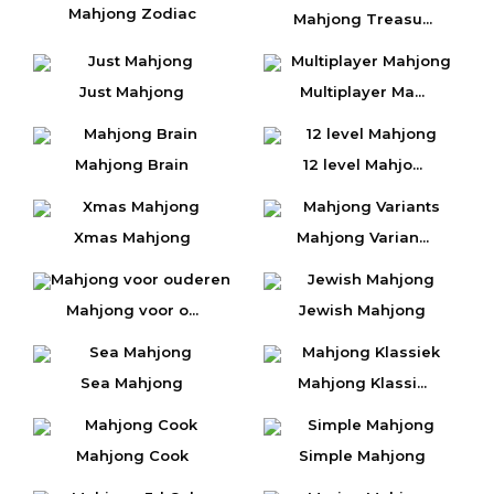
Mahjong Zodiac
Mahjong Treasu...
Just Mahjong
Multiplayer Ma...
Mahjong Brain
12 level Mahjo...
Xmas Mahjong
Mahjong Varian...
Mahjong voor o...
Jewish Mahjong
Sea Mahjong
Mahjong Klassi...
Mahjong Cook
Simple Mahjong