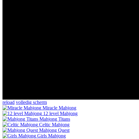
reload
volledig scherm
Miracle Mahjong
12 level Mahjong
Mahjong Titans
Celtic Mahjong
Mahjong Quest
Girls Mahjong