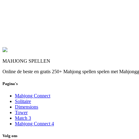
MAHJONG SPELLEN
Online de beste en gratis 250+ Mahjong spellen spelen met Mahjongg
Pagina's
Mahjong Connect
Solitaire
Dimensions
Tower
Match 3
Mahjong Connect 4
Volg ons