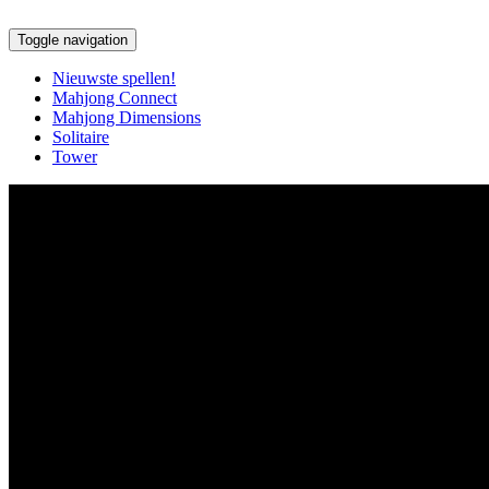
Toggle navigation
Nieuwste spellen!
Mahjong Connect
Mahjong Dimensions
Solitaire
Tower