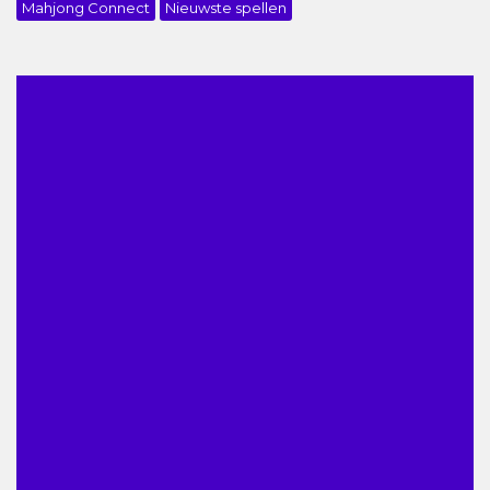
Mahjong Connect
Nieuwste spellen