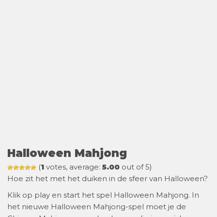
Halloween Mahjong
(
1
votes, average:
5.00
out of 5)
Hoe zit het met het duiken in de sfeer van Halloween?
Klik op play en start het spel Halloween Mahjong. In
het nieuwe Halloween Mahjong-spel moet je de