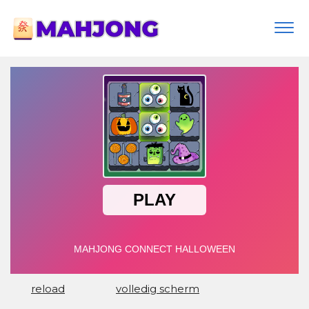
Togg
navi
reload
volledig scherm