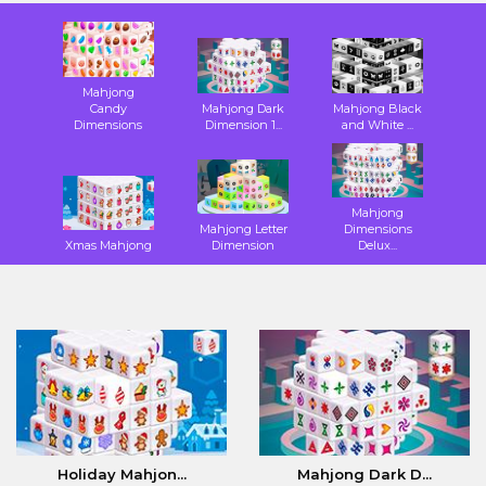
Mahjong
Candy
Mahjong Dark
Mahjong Black
Dimensions
Dimension 1...
and White ...
Mahjong
Mahjong Letter
Dimensions
Xmas Mahjong
Dimension
Delux...
Holiday Mahjon...
Mahjong Dark D...