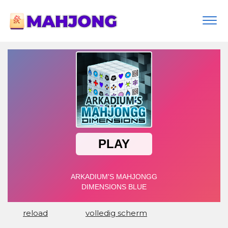
Togg
navi
reload
volledig scherm