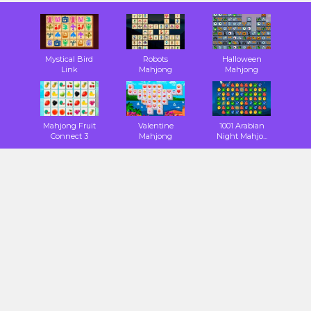
Mystical Bird
Robots
Halloween
Link
Mahjong
Mahjong
Mahjong Fruit
Valentine
1001 Arabian
Connect 3
Mahjong
Night Mahjo...