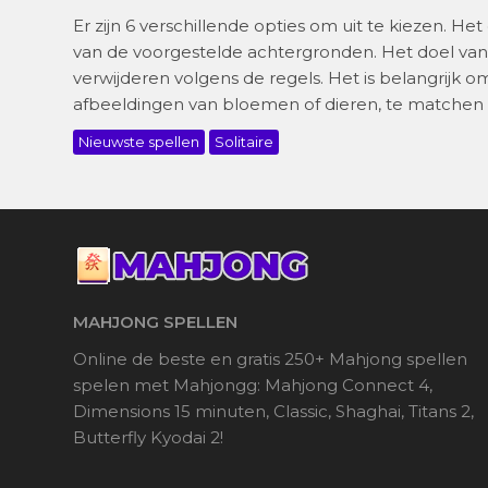
Er zijn 6 verschillende opties om uit te kiezen. He
van de voorgestelde achtergronden. Het doel van h
verwijderen volgens de regels. Het is belangrijk o
afbeeldingen van bloemen of dieren, te matchen 
Nieuwste spellen
Solitaire
MAHJONG SPELLEN
Online de beste en gratis 250+ Mahjong spellen
spelen met Mahjongg: Mahjong Connect 4,
Dimensions 15 minuten, Classic, Shaghai, Titans 2,
Butterfly Kyodai 2!