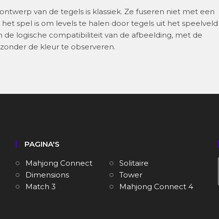
t ontwerp van de tegels is klassiek. Ze fuseren niet met een
et spel is om levels te halen door tegels uit het speelveld
m de logische compatibiliteit van de afbeelding, met de
zonder de kleur te observeren.
PAGINA'S
Mahjong Connect
Solitaire
Dimensions
Tower
Match 3
Mahjong Connect 4