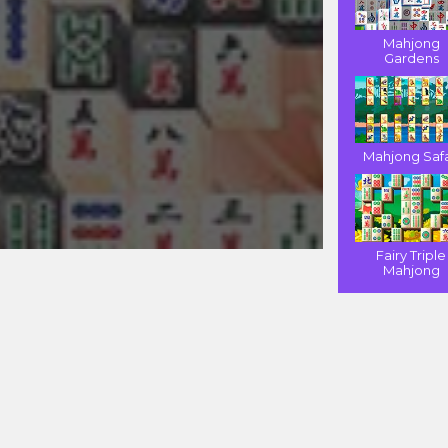
Mahjong
Gardens
Mahjong Safa
Fairy Triple
Mahjong