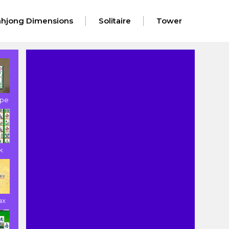
hjong Dimensions
Solitaire
Tower
ape
k
ax