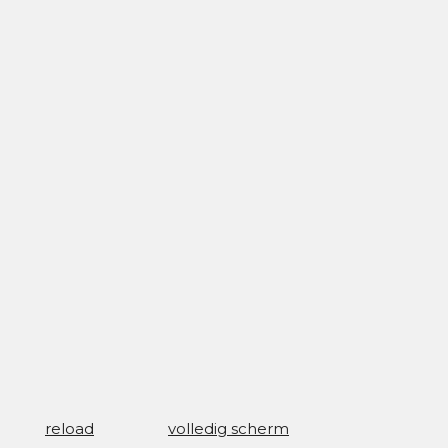
reload
volledig scherm