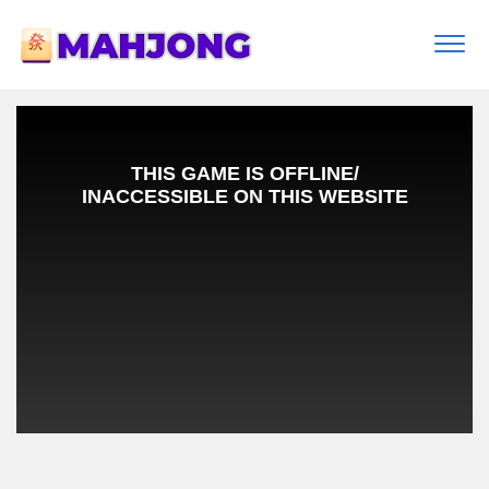
Togg
navi