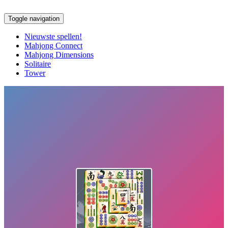
Toggle navigation
Nieuwste spellen!
Mahjong Connect
Mahjong Dimensions
Solitaire
Tower