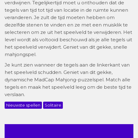
verdwijnen. Tegelijkertijd moet u onthouden dat de
tegels van tijd tot tijd van locatie in de ruimte kunnen
veranderen. Je zult de tijd moeten hebben om
dezelfde stenen te vinden en ze met een muisklik te
selecteren om ze uit het speelveld te verwijderen. Het
level wordt als voltooid beschouwd als je alle tegels uit
het speelveld verwijdert. Geniet van dit gekke, snelle
mahjongspel.
Je kunt zien wanneer de tegels aan de linkerkant van
het speelveld schudden. Geniet van dit gekke,
dynamische MadCap Mahjong-puzzelspel. Match alle
tegels en maak het speelveld leeg om de beste tijd te
verslaan.
Nieuwste spellen
Solitaire