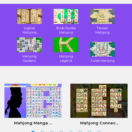
Logical
Birds Kyodai
Taiwan
Mahjong
Mahjong
Mahjong
Mahjong
Mahjong
Gardens
Legend
Turtle Mahjong
Mahjong Manga ...
Mahjong Connec...