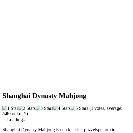
Shanghai Dynasty Mahjong
(
1
votes, average:
5.00
out of 5)
Loading...
Shanghai Dynasty Mahjong is een klassiek puzzelspel om te