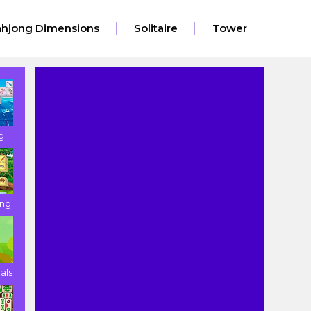
hjong Dimensions
Solitaire
Tower
g
ong
als