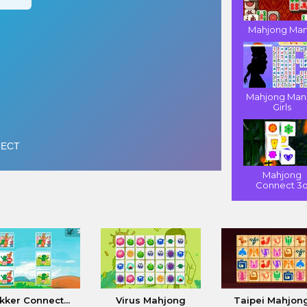
Mahjong Man
Mahjong Man
Girls
Mahjong
Connect 3
kker Connect...
Virus Mahjong
Taipei Mahjon