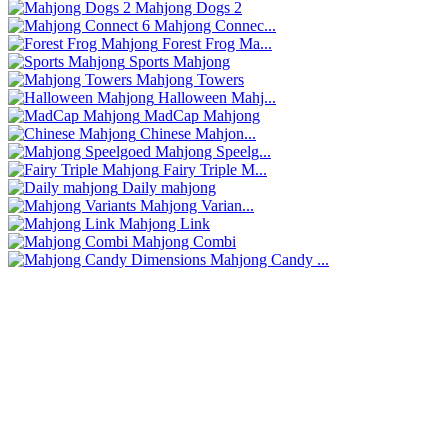
Mahjong Dogs 2
Mahjong Connec...
Forest Frog Ma...
Sports Mahjong
Mahjong Towers
Halloween Mahj...
MadCap Mahjong
Chinese Mahjon...
Mahjong Speelg...
Fairy Triple M...
Daily mahjong
Mahjong Varian...
Mahjong Link
Mahjong Combi
Mahjong Candy ...