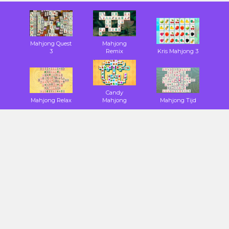
Mahjong Quest
Mahjong
3
Remix
Kris Mahjong 3
Candy
Mahjong Relax
Mahjong
Mahjong Tijd